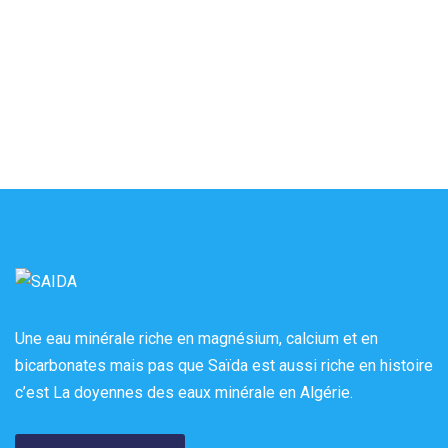
Une eau minérale riche en magnésium, calcium et en
bicarbonates mais pas que Saïda est aussi riche en histoire
c’est La doyennes des eaux minérale en Algérie.